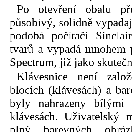
Po otevření obalu př
působivý, solidně vypadají
podobá počítači Sinclai
tvarů a vypadá mnohem p
Spectrum, již jako skutečn
Klávesnice není zalo
blocích (klávesách) a bar
byly nahrazeny bílými 
klávesách. Uživatelský 
plný barevných obrá