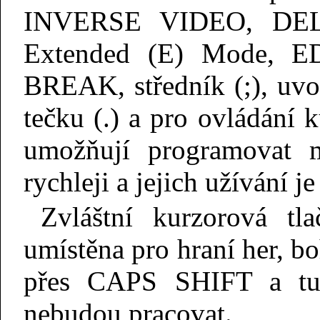
INVERSE VIDEO, DEL
Extended (E) Mode, 
BREAK, středník (;), uvoz
tečku (.) a pro ovládání k
umožňují programovat 
rychleji a jejich užívání 
Zvláštní kurzorová tl
umístěna pro hraní her, b
přes CAPS SHIFT a tud
nebudou pracovat.