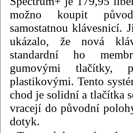
Spectrum+ je 179,95 liber
možno koupit původ
samostatnou klávesnicí. 
ukázalo, že nová kláv
standardní ho memb
gumovými
tlačítky, př
plastikovými. Tento systé
chod je solidní a tlačítka 
vracejí do původní poloh
dotyk.