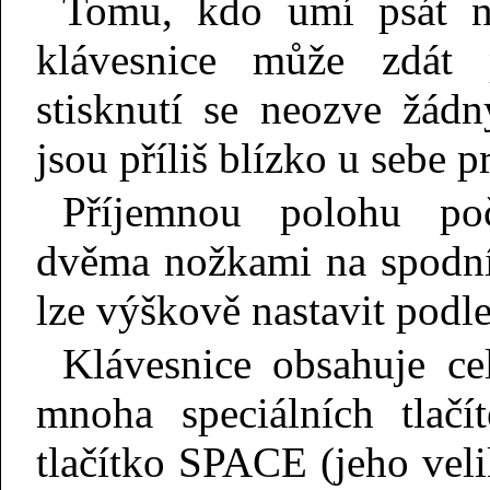
Tomu, kdo umí psát na
klávesnice může zdát p
stisknutí se neozve žádn
jsou příliš blízko u sebe p
Příjemnou polohu poč
dvěma nožkami na spodní 
lze výškově nastavit podle
Klávesnice obsahuje ce
mnoha speciálních tlačít
tlačítko SPACE (jeho veli