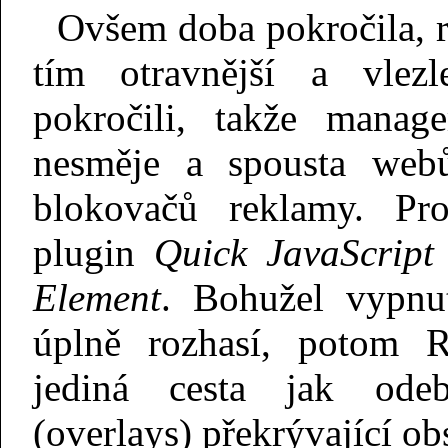
Ovšem doba pokročila, r
tím otravnější a vlezl
pokročili, takže manag
nesměje a spousta webů
blokovačů reklamy. P
plugin
Quick JavaScript
Element
. Bohužel vypnut
úplně rozhasí, potom 
jediná cesta jak ode
(overlays) překrývající ob