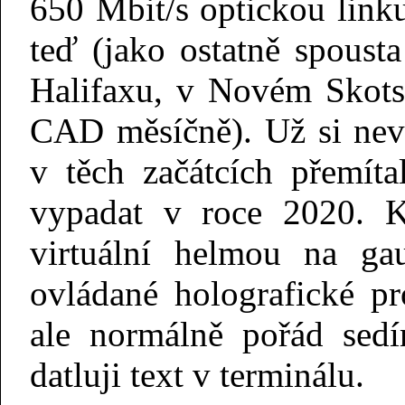
650 Mbit/s optickou lin
teď (jako ostatně spoust
Halifaxu, v Novém Skots
CAD měsíčně). Už si ne
v těch začátcích přemíta
vypadat v roce 2020. K
virtuální helmou na ga
ovládané holografické p
ale normálně pořád sed
datluji text v terminálu.