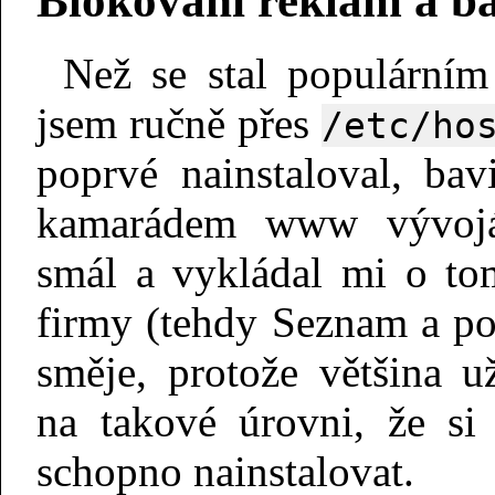
Blokování reklam a ba
Než se stal populární
jsem ručně přes
/etc/ho
poprvé nainstaloval, ba
kamarádem www vývojá
smál a vykládal mi o to
firmy (tehdy Seznam a po
směje, protože většina už
na takové úrovni, že si
schopno nainstalovat.