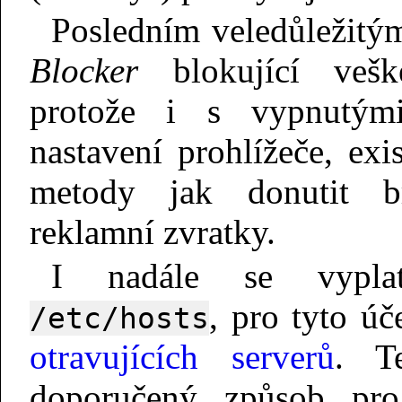
Posledním veledůležitý
Blocker
blokující vešk
protože i s vypnutý
nastavení prohlížeče, exi
metody jak donutit b
reklamní zvratky.
I nadále se vyplat
, pro tyto úč
/etc/hosts
otravujících serverů
. T
doporučený způsob pro 