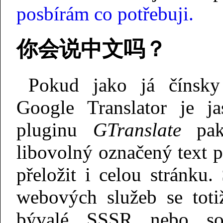
posbírám co potřebuji.
你会说中文吗？
Pokud jako já čínsky
Google Translator je j
pluginu
GTranslate
pak
libovolný označený text 
přeložit i celou stránku
webových služeb se toti
bývalé SSSR nebo so