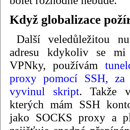
bolet rozhodně nebude.
Když globalizace poží
Další veledůležitou n
adresu kdykoliv se mi 
VPNky, používám
tune
proxy pomocí SSH, za 
vyvinul skript
. Takže v
kterých mám SSH kont
jako SOCKS proxy a p