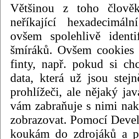
Většinou z toho člově
neříkající hexadecimál
ovšem spolehlivě identi
šmíráků. Ovšem cookies 
finty, např. pokud si ch
data, která už jsou stej
prohlížeči, ale nějaký jav
vám zabraňuje s nimi nakl
zobrazovat. Pomocí Develo
koukám do zdrojáků a 