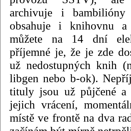
archivuje i bambilióny
obsahuje i knihovnu a 
můžete na 14 dní elekt
příjemné je, že je zde d
už nedostupných knih (n
libgen nebo b-ok). Nepří
tituly jsou už půjčené a
jejich vrácení, momentá
místě ve frontě na dva ra
začínám být mírně netrpěl