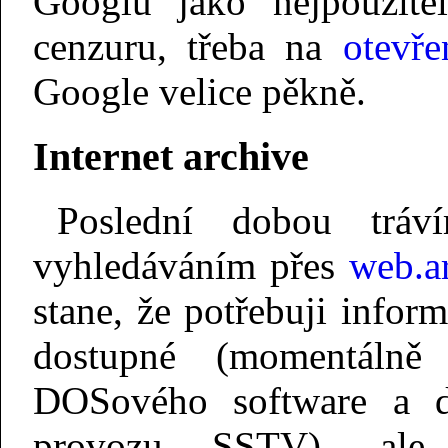
Googlu jako nejpoužitel
cenzuru, třeba na
otevře
Google velice pěkně.
Internet archive
Poslední dobou trá
vyhledáváním přes
web.a
stane, že potřebuji infor
dostupné (momentálně
DOSového software a 
provozu SSTV), ale 