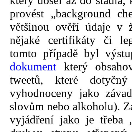
který došel až do stádia,
provést „background che
většinou ověří údaje v ž
nějaké certifikáty či le
tomto případě byl výs
dokument
který obsahov
tweetů, které dotyčn
vyhodnoceny jako závad
slovům nebo alkoholu). Z
vyjádření jako je třeba