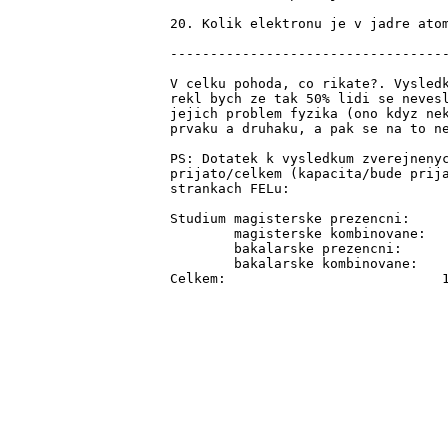
20. Kolik elektronu je v jadre atom
-----------------------------------
V celku pohoda, co rikate?. Vysledk
rekl bych ze tak 50% lidi se nevesl
jejich problem fyzika (ono kdyz nek
prvaku a druhaku, a pak se na to ne
PS: Dotatek k vysledkum zverejnenyc
prijato/celkem (kapacita/bude prija
strankach FELu:

Studium magisterske prezencni:     
        magisterske kombinovane:   
        bakalarske prezencni:	   135 /  297  ( 250/ 260)

        bakalarske kombinovane:    
Celkem:                           1207