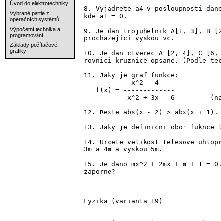
Úvod do elektrotechniky
8. Vyjadrete a4 v posloupnosti dane
Vybrané partie z
kde a1 = 0.

operačních systémů
Výpočetní technika a
9. Je dan trojuhelnik A[1, 3], B [2
programování
prochazejici vyskou vc.

Základy počítačové
grafiky
10. Je dan ctverec A [2, 4], C [6, 
rovnici kruznice opsane. (Podle tec
11. Jaky je graf funkce:

            x^2 - 4

   f(x) = -------------

           x^2 + 3x - 6         (na
12. Reste abs(x - 2) > abs(x + 1).

13. Jaky je definicni obor fuknce l
14. Urcete velikost telesove uhlopr
3m a 4m a vyskou 5m.

15. Je dano mx^2 + 2mx + m + 1 = 0.
zaporne?

Fyzika (varianta 19)

--------------------
