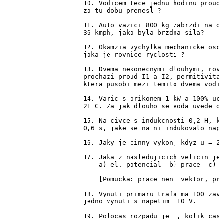
10. Vodicem tece jednu hodinu proud
za tu dobu prenesl ?

11. Auto vazici 800 kg zabrzdi na d
36 kmph, jaka byla brzdna sila?

12. Okamzia vychylka mechanicke osc
jaka je rovnice ryclosti ?

13. Dvema nekonecnymi dlouhymi, rov
prochazi proud I1 a I2, permitivita
ktera pusobi mezi temito dvema vodi
14. Varic s prikonem 1 kW a 100% uc
21 C. Za jak dlouho se voda uvede d
15. Na civce s indukcnosti 0,2 H, k
0,6 s, jake se na ni indukovalo nap
16. Jaky je cinny vykon, kdyz u = 2
17. Jaka z nasledujicich velicin je
    a) el. potencial  b) prace  c) 
    [Pomucka: prace neni vektor, pr
18. Vynuti primaru trafa ma 100 zav
jedno vynuti s napetim 110 V.

19. Polocas rozpadu je T, kolik cas