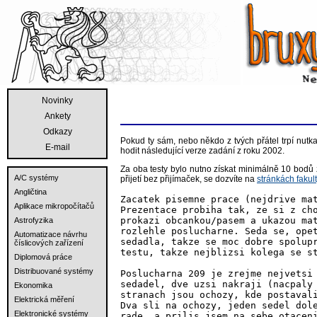
Novinky
Ankety
Odkazy
Pokud ty sám, nebo někdo z tvých přátel trpí nut
E-mail
hodit následující verze zadání z roku 2002.
Za oba testy bylo nutno získat minimálně 10 bodů
A/C systémy
přijetí bez přijímaček, se dozvíte na
stránkách fakult
Angličtina
Zacatek pisemne prace (nejdrive mat
Aplikace mikropočítačů
Prezentace probiha tak, ze si z cho
prokazi obcankou/pasem a ukazou mat
Astrofyzika
rozlehle poslucharne. Seda se, opet
Automatizace návrhu
sedadla, takze se moc dobre spolupr
číslicových zařízení
testu, takze nejblizsi kolega se st
Diplomová práce
Distribuované systémy
Poslucharna 209 je zrejme nejvetsi 
sedadel, dve uzsi nakraji (nacpaly 
Ekonomika
stranach jsou ochozy, kde postavali
Elektrická měření
Dva sli na ochozy, jeden sedel dole
Elektronické systémy
rade  a prilis jsem na sebe otaceni