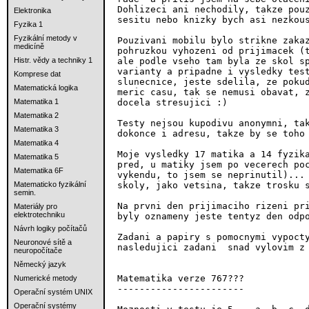
Dohlizeci ani nechodily, takze pouz
Elektronika
sesitu nebo knizky bych asi nezkous
Fyzika 1
Fyzikální metody v
Pouzivani mobilu bylo strikne zakaz
medicíně
pohruzkou vyhozeni od prijimacek (t
ale podle vseho tam byla ze skol sp
Histr. vědy a techniky 1
varianty a pripadne i vysledky test
Komprese dat
slunecnice, jeste sdelila, ze pokud
Matematická logika
meric casu, tak se nemusi obavat, z
docela stresujici :)

Matematika 1
Matematika 2
Testy nejsou kupodivu anonymni, tak
Matematika 3
dokonce i adresu, takze by se toho 
Matematika 4
Moje vysledky 17 matika a 14 fyzika
Matematika 5
pred, u matiky jsem po vecerech poc
Matematika 6F
vykendu, to jsem se neprinutil)... 
skoly, jako vetsina, takze trosku s
Matematicko fyzikální
semin.
Na prvni den prijimaciho rizeni pri
Materiály pro
elektrotechniku
byly oznameny jeste tentyz den odpo
Návrh logiky počítačů
Zadani a papiry s pomocnymi vypocty
Neuronové sítě a
nasledujici zadani  snad vylovim z 
neuropočítače
Německý jazyk
Matematika verze 767???

Numerické metody
-----------------------

Operační systém UNIX
Operační systémy