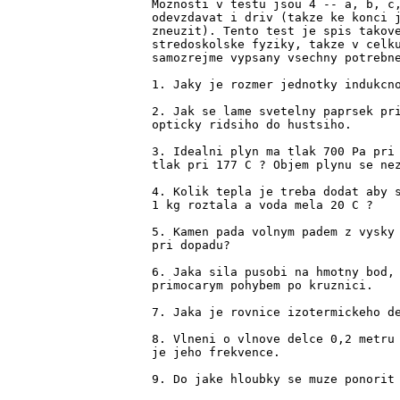
Moznosti v testu jsou 4 -- a, b, c,
odevzdavat i driv (takze ke konci j
zneuzit). Tento test je spis takove
stredoskolske fyziky, takze v celku
samozrejme vypsany vsechny potrebne
1. Jaky je rozmer jednotky indukcno
2. Jak se lame svetelny paprsek pri
opticky ridsiho do hustsiho.

3. Idealni plyn ma tlak 700 Pa pri 
tlak pri 177 C ? Objem plynu se nez
4. Kolik tepla je treba dodat aby s
1 kg roztala a voda mela 20 C ?

5. Kamen pada volnym padem z vysky 
pri dopadu?

6. Jaka sila pusobi na hmotny bod, 
primocarym pohybem po kruznici.

7. Jaka je rovnice izotermickeho de
8. Vlneni o vlnove delce 0,2 metru 
je jeho frekvence.

9. Do jake hloubky se muze ponorit 