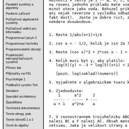
Moznosti v testu je 5 -- a, b, c, d
na reseni jednoho prikladu mate vse
Paralelní systémy a
algoritmy
minut utece jako voda. Bohuzel prik
ani nejak reverzne z vysledku odhad
Periferní zařízení
fakt dost).  Jeste je dobre rict, z
Počítačové algebraické
nekdere dvoubodove.

systémy
Počítačové vidění pro
informatiku
1. Reste 1/abs(x+1)>1/4

Programovací jazyk C
2. cos a = - 1/2, kolik je sin 2a ?
Programovací techniky
Programovatelné obvody
3. Reste (cos x)^2 + 2*cos x - 1 = 
Projektování
mikropočítačových
4. Kolik musi byt y, aby platilo:

systémů
   log(5)(y) = -3 * log(5)(x+1) + 2
Přenos dat
   [pozn. log(zaklad)(numero)]

Přijímačky na FEL
Psychologie 1
5. Vyjadrete v algebraickem tvaru k
Publikační systém TeX
6. Zjednoduste:

Simulace
    1      a^2     2

Speciální architektury
  ----- - ----- + ---

Španělština
  a + 1   a^2+a    a

Technická dokumentace
Teorie elmag. pole
7. V rovnostrannem trojuhelniku ABC
Teorie obvodů 1 a 2
nalezi BC a F nalezi AC. Obsah mens
vetsimu. Jaka je velikost strany a 
Úvod do algebry